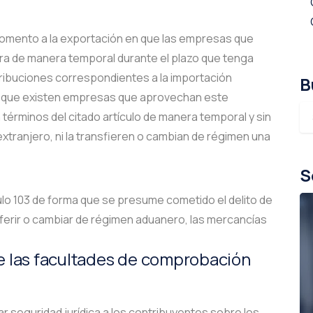
 fomento a la exportación en que las empresas que
ra de manera temporal durante el plazo que tenga
ntribuciones correspondientes a la importación
B
ica que existen empresas que aprovechan este
 términos del citado artículo de manera temporal y sin
extranjero, ni la transfieren o cambian de régimen una
S
culo 103 de forma que se presume cometido el delito de
ferir o cambiar de régimen aduanero, las mercancías
e las facultades de comprobación
r seguridad jurídica a los contribuyentes sobre los