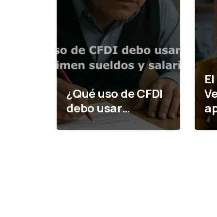
El
¿Qué uso de CFDI
Ve
debo usar…
ap