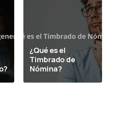
¿Qué es el
y
Timbrado de
o?
Nómina?